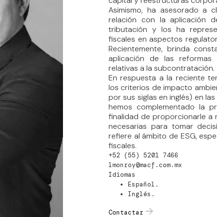
capital y reestructuras corpora
Asimismo, ha asesorado a cli
relación con la aplicación d
tributación y los ha repres
fiscales en aspectos regulatori
Recientemente, brinda consta
aplicación de las reformas a
relativas a la subcontratación.
En respuesta a la reciente t
los criterios de impacto ambie
por sus siglas en inglés) en la
hemos complementado la prác
finalidad de proporcionarle a 
necesarias para tomar decis
refiere al ámbito de ESG, esp
fiscales.
+52 (55) 5201 7466
lmonroy@macf.com.mx
Idiomas
Español.
Inglés.
Contactar