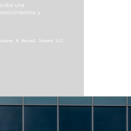
eciba una
conocimientos y
lvarez & Marsal Taxand LLC
,