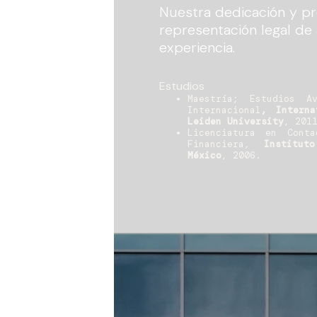
Nuestra dedicación y pr
representación legal de
experiencia.
Estudios
Maestría; Estudios A
Internacional
, Interna
Leiden University
, 201
Licenciatura en Conta
Financiera,
Institut
México
, 2006.