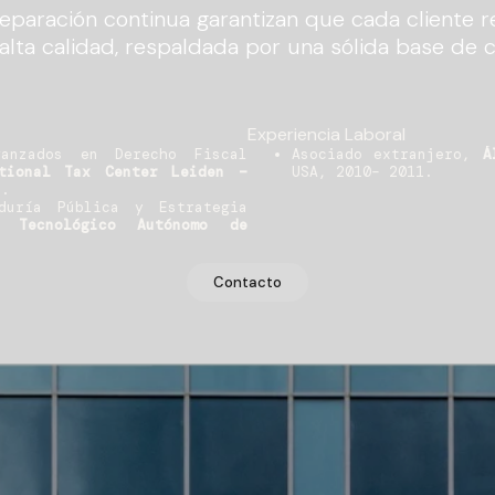
eparación continua garantizan que cada cliente r
 alta calidad, respaldada por una sólida base de 
Experiencia Laboral
vanzados en Derecho Fiscal
Asociado extranjero,
Á
tional Tax Center Leiden –
USA, 2010– 2011.
1.
duría Pública y Estrategia
o Tecnológico Autónomo de
Contacto