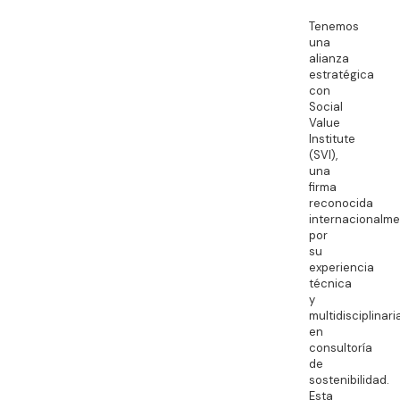
Tenemos
una
alianza
estratégica
con
Social
Value
Institute
(SVI),
una
firma
reconocida
internacionalm
por
su
experiencia
técnica
y
multidisciplinari
en
consultoría
de
sostenibilidad.
Esta