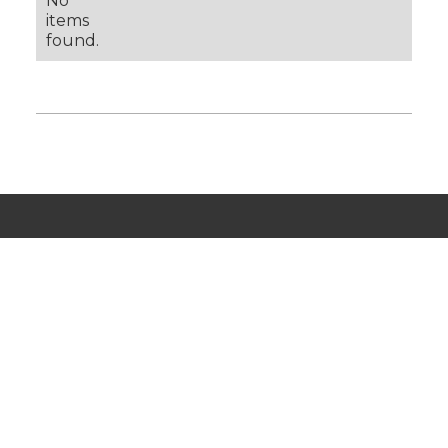
No
items
found.
CONÉCTATE CON NOSOTROS
Estamos listos para ayudarte, visita nuestra página
de contacto.
Contacto
¿Te interesa trabajar con nosotros?