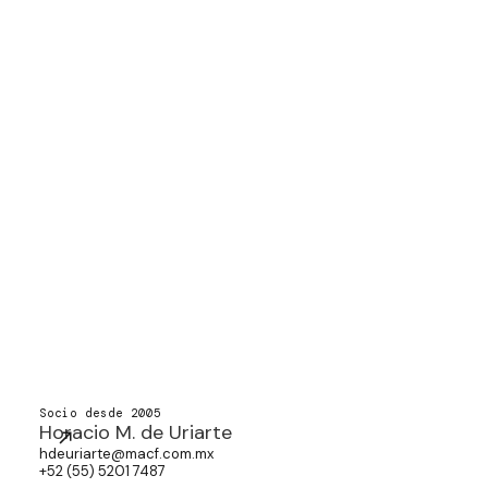
Socio desde 2005
Horacio M. de Uriarte
hdeuriarte@macf.com.mx
+52 (55) 5201 7487