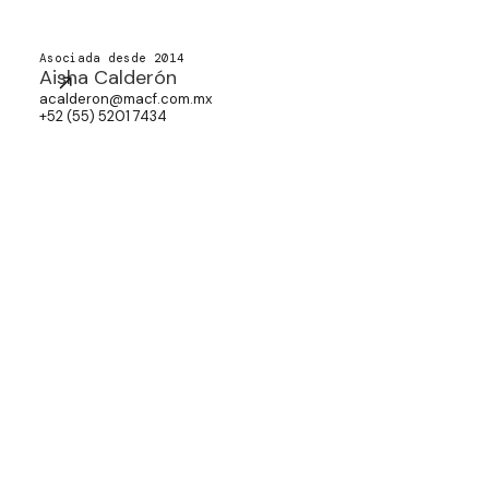
Asociada desde 2014
Aisha Calderón
acalderon@macf.com.mx
+52 (55) 5201 7434
PREMIOS
Los premios que hemos recibido
respaldan nuestra dedicación a la
excelencia en cada área de práctica.