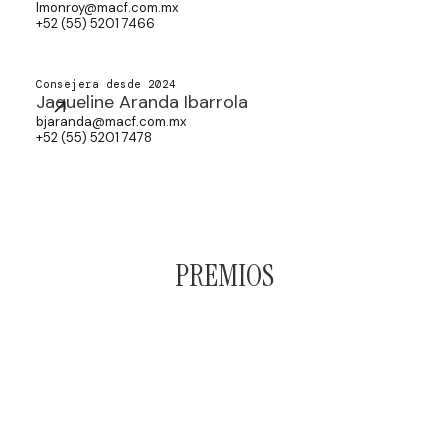
lmonroy@macf.com.mx
+52 (55) 5201 7466
Consejera desde 2024
Jaqueline Aranda Ibarrola
bjaranda@macf.com.mx
+52 (55) 5201 7478
PREMIOS
Los premios que hemos recibido
respaldan nuestra dedicación a la
excelencia en cada área de práctica.