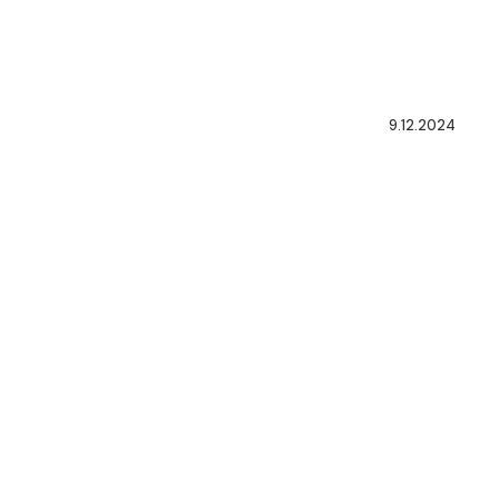
9.12.2024
PAQU
ECON
PARA
2025