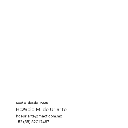
Socio desde 2005
Horacio M. de Uriarte
hdeuriarte@macf.com.mx
+52 (55) 5201 7487