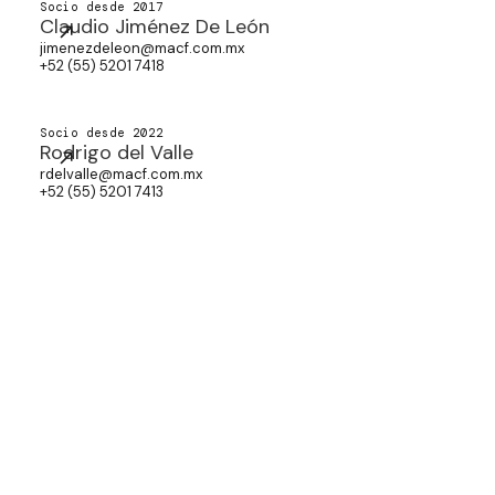
Socio desde 2017
Claudio Jiménez De León
jimenezdeleon@macf.com.mx
+52 (55) 5201 7418
Socio desde 2022
Rodrigo del Valle
rdelvalle@macf.com.mx
+52 (55) 5201 7413
PREMIOS
Los premios que hemos recibido
respaldan nuestra dedicación a la
excelencia en cada área de práctica.