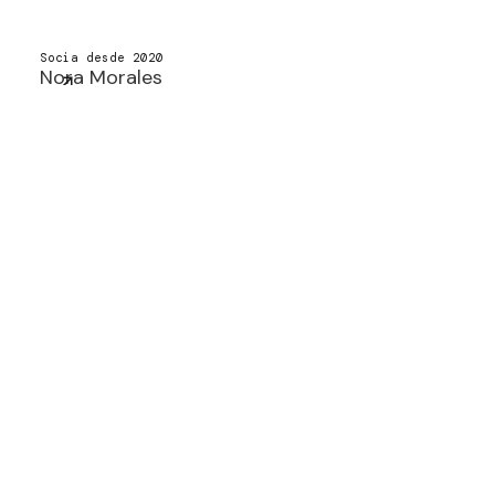
Socia desde 2020
Nora Morales
nmorales@macf.com.mx
+52 (55) 5201 7440
Socio desde 2023
Luis Pablo Ramírez
lpramirez@macf.com.mx
+52 (55) 5201 7439
Asociado desde 2018
Salvador E. Alday
sealday@macf.com.mx
+ 52 (55) 5201 7470