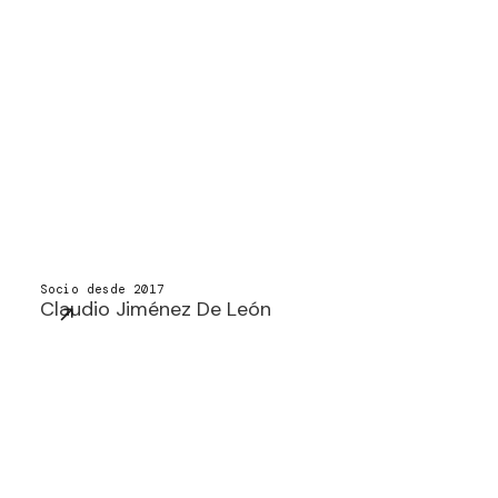
Socio desde 2017
Claudio Jiménez De León
jimenezdeleon@macf.com.mx
+52 (55) 5201 7418
Socio desde 2022
Rodrigo del Valle
rdelvalle@macf.com.mx
+52 (55) 5201 7413