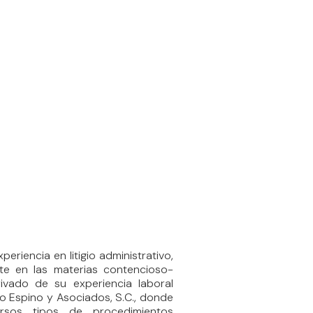
eriencia en litigio administrativo,
ente en las materias contencioso-
ivado de su experiencia laboral
 Espino y Asociados, S.C., donde
rsos tipos de procedimientos