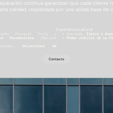
eparación continua garantizan que cada cliente r
 alta calidad, respaldada por una sólida base de 
Experiencia Laboral
erecho Procesal Civil y
Asociado,
Espino y Asoc
idad Panamericana
(Mención
Poder Judicial de la Fe
Derecho,
Universidad de
Contacto