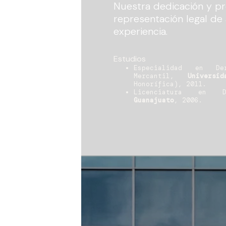
Nuestra dedicación y pr
representación legal de
experiencia.
Estudios
Especialidad en D
Mercantil,
Univers
Honorífica), 2011.
Licenciatura en 
Guanajuato
, 2006.