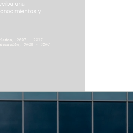
eciba una
conocimientos y
iados
, 2007 - 2017.
deración
, 2006 - 2007.