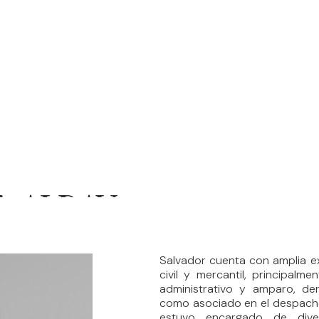
. ALDAY
Salvador cuenta con amplia exp
civil y mercantil, principalm
administrativo y amparo, der
como asociado en el despacho
estuvo encargado de dive