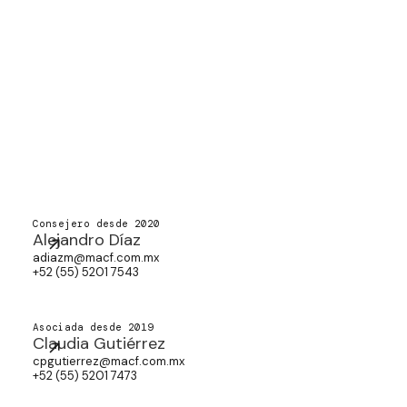
Consejero desde 2020
Alejandro Díaz
adiazm@macf.com.mx
+52 (55) 5201 7543
Asociada desde 2019
Claudia Gutiérrez
cpgutierrez@macf.com.mx
+52 (55) 5201 7473