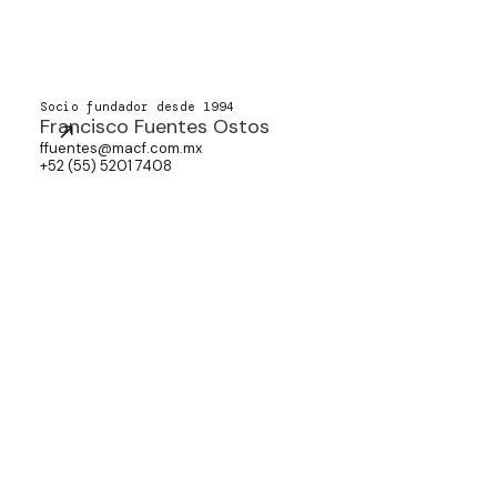
Socio fundador desde 1994
Francisco Fuentes Ostos
ffuentes@macf.com.mx
+52 (55) 5201 7408
Socio desde 2020
Carlos Orcí
corci@macf.com.mx
+52 (55) 5201 7445
Consejera desde 2025
Elian Ávila
eavila@macf.com.mx
+52 (55) 5201 7575
Asociado desde 2013