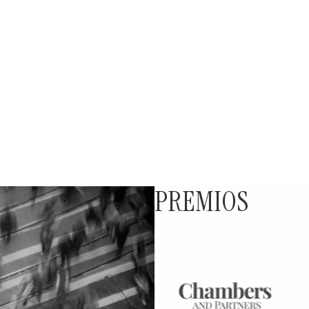
PREMIOS
Nuestra Firma ha recibido 
reconocimientos que refle
excelencia y liderazgo en e