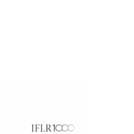
diversos premios y
jan nuestro compromiso con la
l ámbito legal.