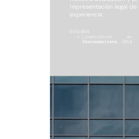
representación legal de
experiencia.
Estudios
Licenciatura 
Iberoamericana
, 2014.