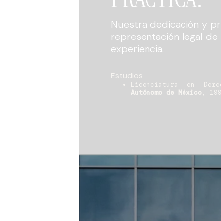
Nuestra dedicación y pr
representación legal de
experiencia.
Estudios
Licenciatura en Der
Autónomo de México
, 19