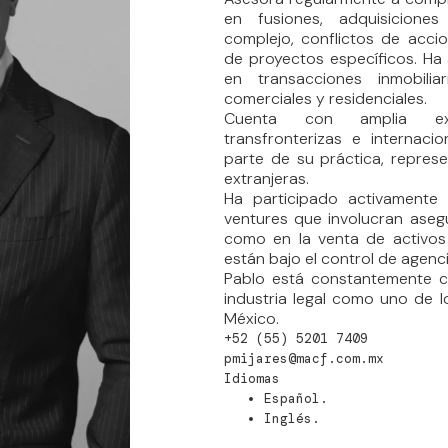
en fusiones, adquisiciones
complejo, conflictos de accio
de proyectos específicos. H
en transacciones inmobilia
comerciales y residenciales.
Cuenta con amplia exp
transfronterizas e internaci
parte de su práctica, repres
extranjeras.
Ha participado activamente e
ventures que involucran aseg
como en la venta de activos
están bajo el control de agen
Pablo está constantemente cl
industria legal como uno de
México.
+52 (55) 5201 7409
pmijares@macf.com.mx
Idiomas
Español.
Inglés.