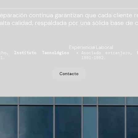
eparación continua garantizan que cada cliente r
 alta calidad, respaldada por una sólida base de 
Experiencia Laboral
echo,
Instituto Tecnológico
Asociado extranjero,
91.
1991-1992.
Contacto