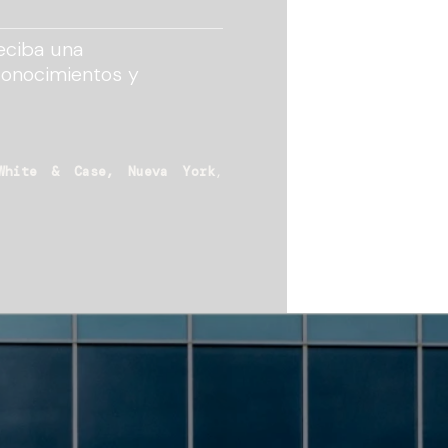
eciba una
conocimientos y
White & Case, Nueva York
,